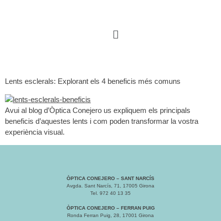
Lents esclerals: Explorant els 4 beneficis més comuns
Avui al blog d’Òptica Conejero us expliquem els principals
beneficis d’aquestes lents i com poden transformar la vostra
experiència visual.
ÒPTICA CONEJERO – SANT NARCÍS
Avgda. Sant Narcís, 71, 17005 Girona
Tel. 972 40 13 35
ÒPTICA CONEJERO – FERRAN PUIG
Ronda Ferran Puig, 28, 17001 Girona