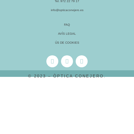
Tel. 972 22 79 17
info@opticaconejero.es
FAQ
AVÍS LEGAL
ÚS DE COOKIES
© 2023 – ÒPTICA CONEJERO.