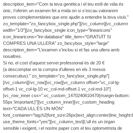
description_item=”Com la teva genètica i el teu estil de vida és
únic, t’oferim un examen fet a mida on si s’escau valorarem
proves complementàries que ens ajudin a entendre la teva visió.”
zo_template=”zo_fancybox_single.php”][/vc_column][vc_column
width=”1/3″][zo_fancybox_single icon_type=”linearicons”
icon_linearicons=”lnr-database” title_item=”GRATUÏT SI
COMPRES UNA ULLERA” zo_fancybox_style=”large”
description_item=”L’examen s’inclou si et fas una ullera amb
nosaltres.
Si no, el cost d’aquest servei professional és de 20 €
(a descomptar en la compra d’ulleres en els 3 mesos
consecutius).” zo_template=”zo_fancybox_single.php”]
[/vc_column][/vc_row][vc_row][vc_column offset=”vc_col-lg-
offset-1 vc_col-lg-10 vc_col-md-offset-1 vc_col-md-10″]
[vc_row_inner css=”.vc_custom_1470240610470{margin-bottom:
55px !important;}”][vc_column_inner][vc_custom_heading
text=”CADA ULL ÉS UN MÓN”
font_container=”tag:h2|font_size:26px|text_align:center|line_height:
use_theme_fonts=”yes”][vc_column_text]L’ull és un òrgan
sensible i exigent, i el nostre paper com el teu optometrista de