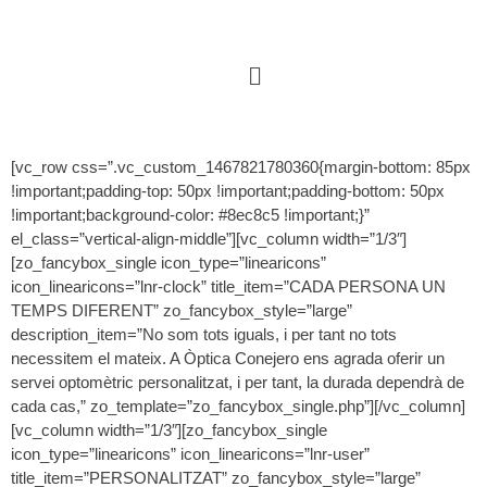
[vc_row css=”.vc_custom_1467821780360{margin-bottom: 85px
!important;padding-top: 50px !important;padding-bottom: 50px
!important;background-color: #8ec8c5 !important;}”
el_class=”vertical-align-middle”][vc_column width=”1/3″]
[zo_fancybox_single icon_type=”linearicons”
icon_linearicons=”lnr-clock” title_item=”CADA PERSONA UN
TEMPS DIFERENT” zo_fancybox_style=”large”
description_item=”No som tots iguals, i per tant no tots
necessitem el mateix. A Òptica Conejero ens agrada oferir un
servei optomètric personalitzat, i per tant, la durada dependrà de
cada cas,” zo_template=”zo_fancybox_single.php”][/vc_column]
[vc_column width=”1/3″][zo_fancybox_single
icon_type=”linearicons” icon_linearicons=”lnr-user”
title_item=”PERSONALITZAT” zo_fancybox_style=”large”