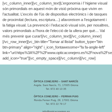
[vc_column_inner][vc_column_text]L’ergonomia i l’ higiene visual
són primordials en aquest món de visió pròxima que vivim en
l’actualitat. L’excés de l’ús de dispositius electrònics i de tasques
de proximitat (lectura, escriptura…) afavoreixen a l’esgotament i
la fatiga visual. La prevenció i l’educació visual són, per nosaltres,
valors primordials a l’hora de l’elecció de la ullera per què… Val
més prevenir que curar![/vc_column_text][/vc_column_inner]
[/vc_row_inner][vc_btn title=”Tornar al llistat” button_type=”btn
btn-primary” align=”right” i_icon_fontawesome=”fa fa-angle-left”
link=”url:https%3A%2F%2Fwww.opticaconejero.es%2Fnova%2Fser
add_icon=”true”][vc_empty_space][/vc_column][/vc_row]
ÒPTICA CONEJERO – SANT NARCÍS
Avgda. Sant Narcís, 71, 17005 Girona
Tel. 972 40 13 35
ÒPTICA CONEJERO – FERRAN PUIG
Ronda Ferran Puig, 28, 17001 Girona
Tel. 972 22 79 17
info@opticaconejero.es