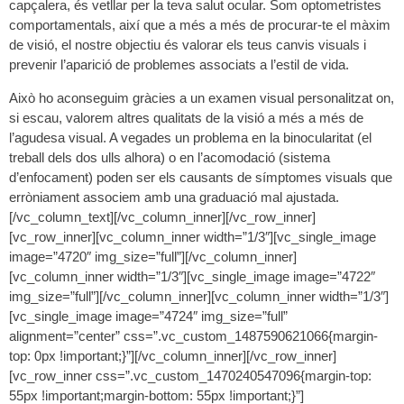
capçalera, és vetllar per la teva salut ocular. Som optometristes
comportamentals, així que a més a més de procurar-te el màxim
de visió, el nostre objectiu és valorar els teus canvis visuals i
prevenir l’aparició de problemes associats a l’estil de vida.
Això ho aconseguim gràcies a un examen visual personalitzat on,
si escau, valorem altres qualitats de la visió a més a més de
l’agudesa visual. A vegades un problema en la binocularitat (el
treball dels dos ulls alhora) o en l’acomodació (sistema
d’enfocament) poden ser els causants de símptomes visuals que
erròniament associem amb una graduació mal ajustada.
[/vc_column_text][/vc_column_inner][/vc_row_inner]
[vc_row_inner][vc_column_inner width=”1/3″][vc_single_image
image=”4720″ img_size=”full”][/vc_column_inner]
[vc_column_inner width=”1/3″][vc_single_image image=”4722″
img_size=”full”][/vc_column_inner][vc_column_inner width=”1/3″]
[vc_single_image image=”4724″ img_size=”full”
alignment=”center” css=”.vc_custom_1487590621066{margin-
top: 0px !important;}”][/vc_column_inner][/vc_row_inner]
[vc_row_inner css=”.vc_custom_1470240547096{margin-top:
55px !important;margin-bottom: 55px !important;}”]